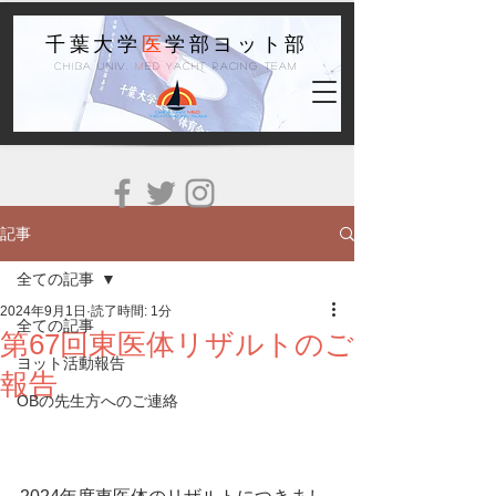
千葉大学
医
学部ヨット部
Chiba Univ.
M
ed Yacht Racing Team
記事
全ての記事
2024年9月1日
読了時間: 1分
全ての記事
第67回東医体リザルトのご
ヨット活動報告
報告
OBの先生方へのご連絡