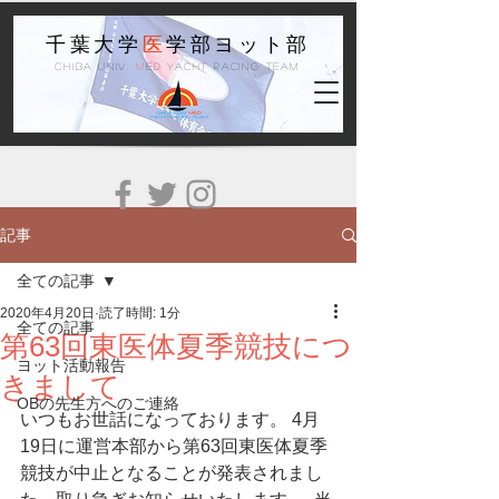
千葉大学
医
学部ヨット部
Chiba Univ.
M
ed Yacht Racing Team
記事
全ての記事
2020年4月20日
読了時間: 1分
全ての記事
第63回東医体夏季競技につ
ヨット活動報告
きまして
OBの先生方へのご連絡
いつもお世話になっております。 4月
19日に運営本部から第63回東医体夏季
競技が中止となることが発表されまし