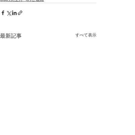
すべて表示
最新記事
【OBの先生方へ
東医体ヨット競