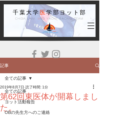
千葉大学
医
学部ヨット部
Chiba Univ.
M
ed Yacht Racing Team
記事
全ての記事
2019年8月7日
読了時間: 1分
全ての記事
第62回東医体が開幕しまし
ヨット活動報告
た。
OBの先生方へのご連絡