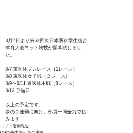
8月7日より第62回東日本医科学生総合
体育大会ヨット競技が開幕致しまし
た。
8/7 東医体プレレース（1レース）
8/8 東医体女子戦（２レース）
8/9〜8/11 東医体本戦（8レース）
8/12 予備日
以上の予定です。
夢の２連覇に向け、部員一同全力で挑
みます！
ヨット活動報告
OBの先生方へのご連絡