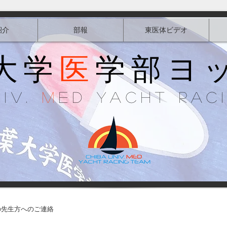
紹介
部報
東医体ビデオ
大学
医
学部ヨ
niv.
M
ed Yacht Rac
の先生方へのご連絡