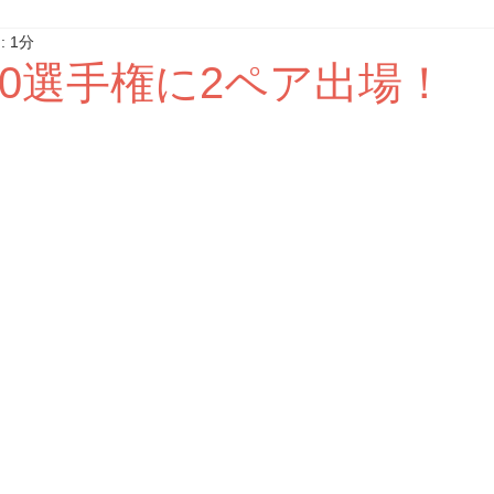
 1分
70選手権に2ペア出場！