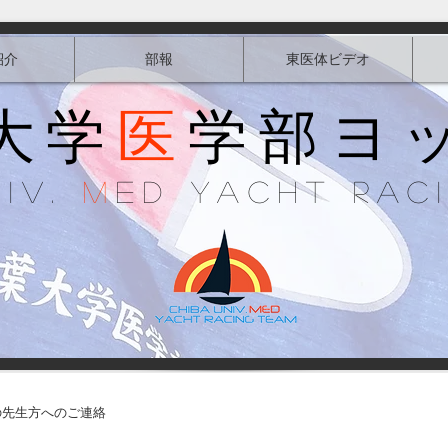
紹介
部報
東医体ビデオ
大学
医
学部ヨ
niv.
M
ed Yacht Rac
の先生方へのご連絡