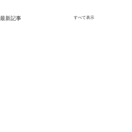
すべて表示
最新記事
【OBの先生方へ】新歓コ
第66回東医体夏
ンパ開催のお知らせ
つきまして
平素よりお世話になっており
平素より大変お世
コメント