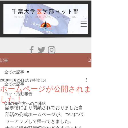
千葉大学
医
学部ヨット部
Chiba Univ.
M
ed Yacht Racing Team
記事
全ての記事
2019年3月25日
読了時間: 1分
全ての記事
ホームページが公開されま
ヨット活動報告
した！
OBの先生方へのご連絡
諸事情により閉鎖されておりました当
部活の公式ホームページが、ついにパ
ワーアップして帰ってきました。