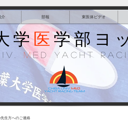
紹介
部報
東医体ビデオ
大学
医
学部ヨ
niv.
M
ed Yacht Rac
の先生方へのご連絡