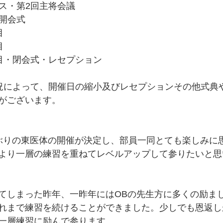
ース・第2回主将会議 
・開会式 
 
 
日目・閉会式・レセプション 
感染状況によって、開催日の縮小及びレセプションその他式
がございます。
ぶりの東医体の開催が決定し、部員一同とても楽しみに
より一層の練習を重ねてレベルアップして参りたいと思
てしまった昨年、一昨年にはOBの先生方に多くの励ま
れまで練習を続けることができました。少しでも恩返し
一層練習に励んで参ります。