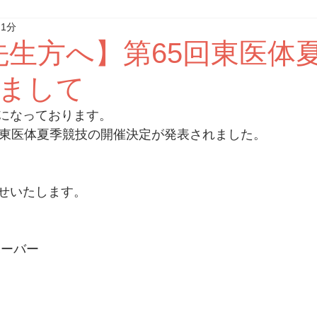
 1分
先生方へ】第65回東医体
まして
になっております。
回東医体夏季競技の開催決定が発表されました。
せいたします。
ハーバー