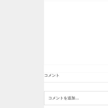
【OBの先生方へ】第67回東
コメント
医体ヨット競技に関しまして
平素より大変お世話になっており
ます。 運営本部より第67回東医
コメントを追加…
体夏季競技の開催決定が発表され
ました。 以下に詳細をお知らせ