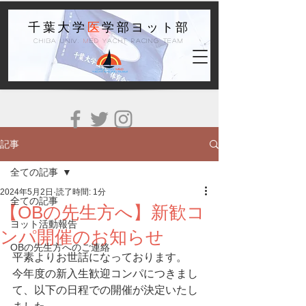
千葉大学
医
学部ヨット部
Chiba Univ.
M
ed Yacht Racing Team
記事
全ての記事
2024年5月2日
読了時間: 1分
全ての記事
【OBの先生方へ】新歓コ
ヨット活動報告
ンパ開催のお知らせ
OBの先生方へのご連絡
平素よりお世話になっております。
今年度の新入生歓迎コンパにつきまし
て、以下の日程での開催が決定いたし